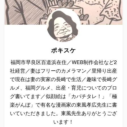
ポキスケ
福岡市早良区百道浜在住／WEB制作会社など2
社経営／妻はフリーのカメラマン／里帰り出産
で現在は妻の実家の長崎で生活／趣味で長崎グ
ルメ、福岡グルメ、出産・育児についてのブロ
グ書いてます／似顔絵は「カバチタレ！」「極
楽がんぼ」で有名な漫画家の東風孝広先生に書
いていただきました。東風先生ありがとうござ
います！