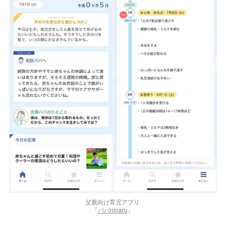
父親向け育児アプリ
「
パパninaru
」